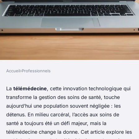
Accueil
›
Professionnels
PROFESSIONNELS
Quels sont les impacts de la
La
télémédecine
, cette innovation technologique qui
transforme la gestion des soins de santé, touche
télémédecine sur la gestion
aujourd’hui une population souvent négligée : les
des soins de santé des patients
détenus. En milieu carcéral, l’accès aux soins de
en milieu carcéral?
santé a toujours été un défi majeur, mais la
télémédecine change la donne. Cet article explore les
Nina
•
1 septembre 2024
•
7 min de lecture