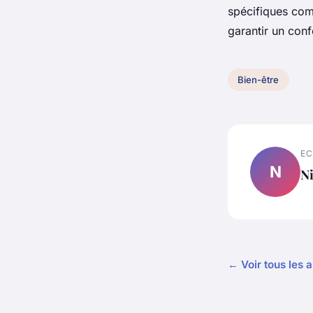
spécifiques c
garantir un conf
Bien-être
EC
N
N
← Voir tous les a