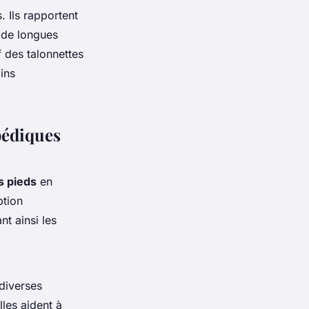
. Ils rapportent
s de longues
 des talonnettes
oins
pédiques
s pieds
en
ption
nt ainsi les
 diverses
les aident à