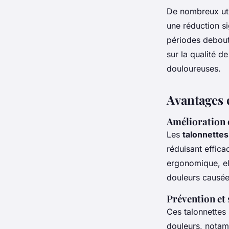
De nombreux util
une réduction si
périodes debout
sur la qualité d
douloureuses.
Avantages 
Amélioration 
Les
talonnette
réduisant effic
ergonomique, ell
douleurs causée
Prévention et
Ces talonnettes 
douleurs, notamm