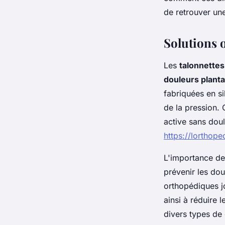
de retrouver une
Nina
•
27 septembre 2024
•
3 min de lecture
Solutions 
Les
talonnette
douleurs planta
fabriquées en si
de la pression. 
active sans dou
https://lorthop
L'importance de
prévenir les dou
orthopédiques jo
ainsi à réduire 
divers types de 