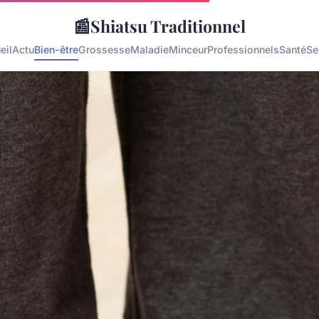
📰
Shiatsu Traditionnel
eil
Actu
Bien-être
Grossesse
Maladie
Minceur
Professionnels
Santé
Se