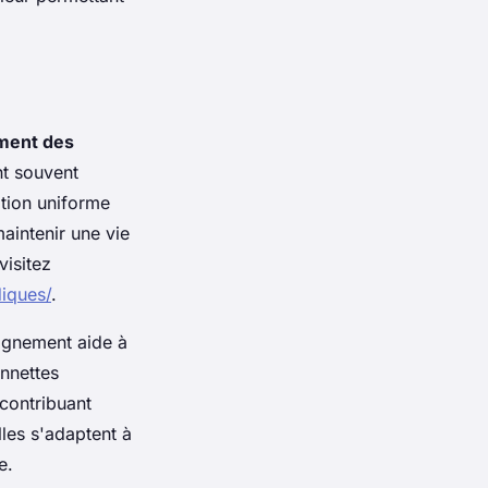
ment des
nt souvent
ition uniforme
aintenir une vie
visitez
iques/
.
lignement aide à
onnettes
 contribuant
lles s'adaptent à
e.