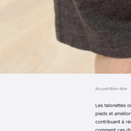
Accueil
›
Bien-être
BIEN-ÊTRE
Soulagez vos douleur
Les talonettes o
pieds et amélior
talonettes orthopéd
contribuent à ré
comment ces disp