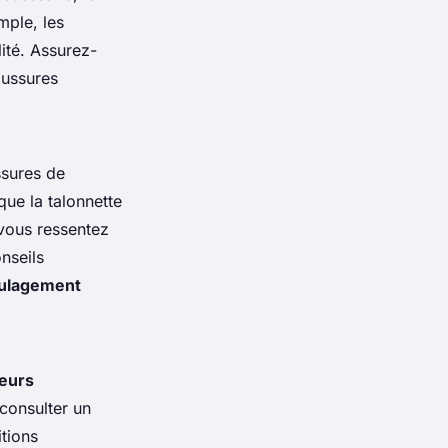
mple, les
ité. Assurez-
aussures
ssures de
que la talonnette
 vous ressentez
nseils
ulagement
eurs
 consulter un
tions