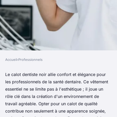
Accueil
›
Professionnels
PROFESSIONNELS
Calot dentiste noir: confort et
Le calot dentiste noir allie confort et élégance pour
les professionnels de la santé dentaire. Ce vêtement
élégance pour les
essentiel ne se limite pas à l'esthétique ; il joue un
professionnels
rôle clé dans la création d'un environnement de
travail agréable. Opter pour un calot de qualité
Nina
•
25 septembre 2024
•
4 min de lecture
contribue non seulement à une apparence soignée,