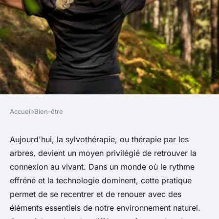
Accueil
›
Bien-être
BIEN-ÊTRE
Sylvothérapie au service de la
Aujourd'hui, la sylvothérapie, ou thérapie par les
arbres, devient un moyen privilégié de retrouver la
conscience du vivant : renouer
connexion au vivant. Dans un monde où le rythme
avec la nature
effréné et la technologie dominent, cette pratique
permet de se recentrer et de renouer avec des
Nina
•
5 octobre 2024
•
3 min de lecture
éléments essentiels de notre environnement naturel.