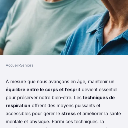
Accueil
›
Seniors
SENIORS
Comment les seniors peuvent-
À mesure que nous avançons en âge, maintenir un
équilibre entre le corps et l’esprit
devient essentiel
ils utiliser les techniques de
pour préserver notre bien-être. Les
techniques de
respiration alternée pour
respiration
offrent des moyens puissants et
calmer l'esprit et le corps ?
accessibles pour gérer le
stress
et améliorer la santé
mentale et physique. Parmi ces techniques, la
Nina
•
1 septembre 2024
•
7 min de lecture