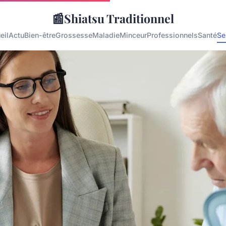
📰
Shiatsu Traditionnel
eil
Actu
Bien-être
Grossesse
Maladie
Minceur
Professionnels
Santé
Se