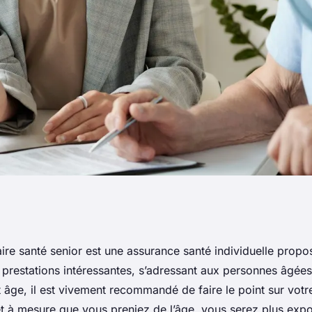
dre une
re santé senior est une assurance santé individuelle propo
s prestations intéressantes, s’adressant aux personnes âgée
té senior
t âge, il est vivement recommandé de faire le point sur votr
 et à mesure que vous preniez de l’âge, vous serez plus exp