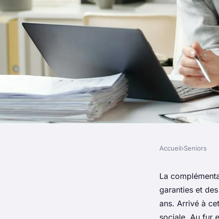
Accueil
›
Seniors
SENIORS
Les raisons de pren
La complémentai
garanties et de
complémentaire san
ans. Arrivé à ce
sociale. Au fur