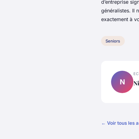
d’entreprise sig
généralistes. Il
exactement à vo
Seniors
EC
N
N
← Voir tous les a