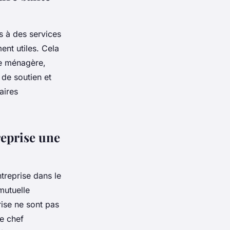
s à des services
nt utiles. Cela
de ménagère,
 de soutien et
aires
reprise une
ntreprise dans le
mutuelle
rise ne sont pas
le chef