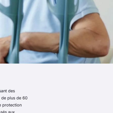
sant des
s de plus de 60
e protection
osés aux