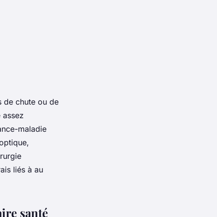
s de chute ou de
e assez
rance-maladie
optique,
irurgie
ais liés à au
ire santé