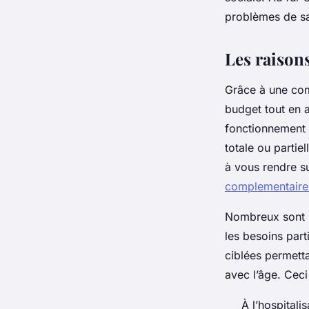
problèmes de s
Nina
•
25 septembre 2024
•
2 min de lecture
Les raison
Grâce à une com
budget tout en a
fonctionnement 
totale ou partie
à vous rendre s
complementaire-
Nombreux sont l
les besoins part
ciblées permetta
avec l’âge. Ceci
À l’hospitalis