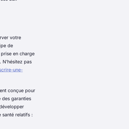
rver votre
ipe de
 prise en charge
e. N’hésitez pas
scrire-une-
ment conçue pour
e des garanties
e développer
 santé relatifs :